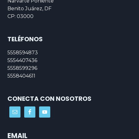
Narvarte Poniente
Benito Juárez, DF
CP: 03000
TELÉFONOS
5558594873
5554407436
5558599296
5558404611
CONECTA CON NOSOTROS
EMAIL