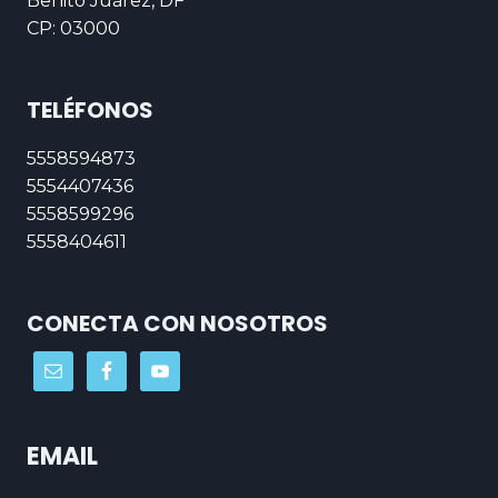
Benito Juárez, DF
CP: 03000
TELÉFONOS
5558594873
5554407436
5558599296
5558404611
CONECTA CON NOSOTROS
EMAIL