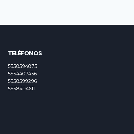
TELÉFONOS
5558594873
5554407436
5558599296
5558404611