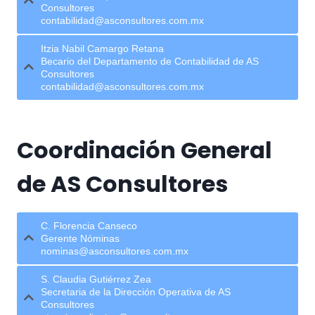
Consultores
contabilidad@asconsultores.com.mx
Itzia Nabil Camargo Retana
Becario del Departamento de Contabilidad de AS
Consultores
contabilidad@asconsultores.com.mx
Coordinación General
de AS Consultores
C. Florencia Canseco
Gerente Nóminas
nominas@asconsultores.com.mx
S. Claudia Gutiérrez Zea
Secretaria de la Dirección Operativa de AS
Consultores