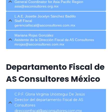
General Coordinator for Asia Pacific Region
asia@asconsultores.org.mx
L.A.E. Josette Jocelyn Sánchez Badillo
Staff Fiscal
gerenciafiscal@asconsultores.com.mx
Mariana Rojas González
Asistente de la Dirección Fiscal de AS Consultores
mrojas@asconsultores.com.mx
Departamento Fiscal de
AS Consultores México
C.P.F. Gloria Virginia Urióstegui De Jesús
Director del departamento Fiscal de AS
Consultores
direccionfiscal@asconsultores.com.mx