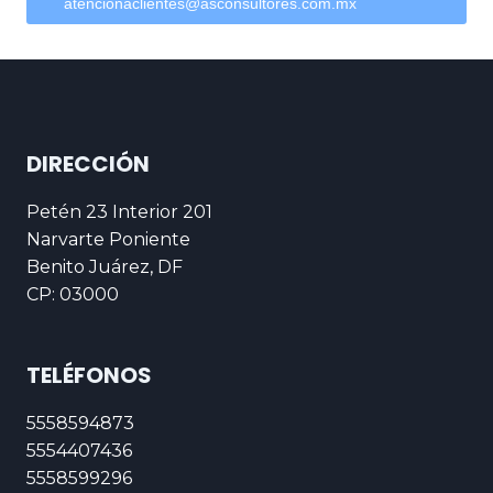
atencionaclientes@asconsultores.com.mx
DIRECCIÓN
Petén 23 Interior 201
Narvarte Poniente
Benito Juárez, DF
CP: 03000
TELÉFONOS
5558594873
5554407436
5558599296